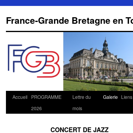
Aller
au
France-Grande Bretagne en T
contenu
Accueil
PROGRAMME
Lettre du
Galerie
Liens
2026
mois
CONCERT DE JAZZ