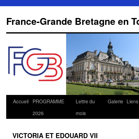
Aller
au
France-Grande Bretagne en T
contenu
Accueil
PROGRAMME
Lettre du
Galerie
Liens
2026
mois
VICTORIA ET EDOUARD VII