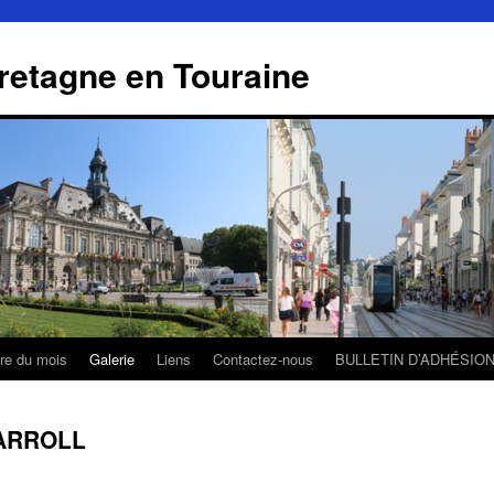
retagne en Touraine
tre du mois
Galerie
Liens
Contactez-nous
BULLETIN D’ADHÉSIO
ARROLL