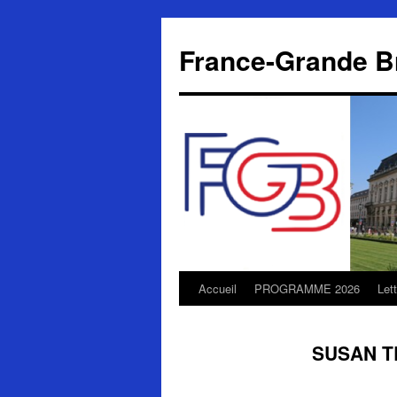
Aller
au
France-Grande B
contenu
Accueil
PROGRAMME 2026
Let
SUSAN T