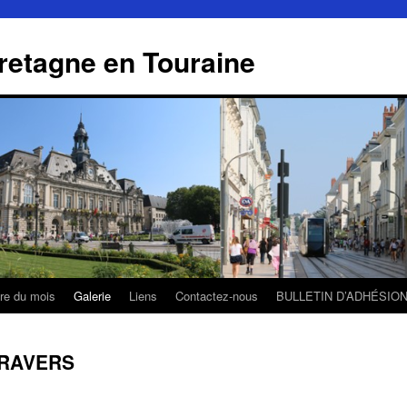
retagne en Touraine
tre du mois
Galerie
Liens
Contactez-nous
BULLETIN D’ADHÉSIO
RAVERS