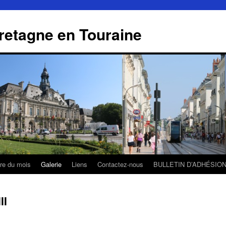
retagne en Touraine
tre du mois
Galerie
Liens
Contactez-nous
BULLETIN D’ADHÉSIO
II