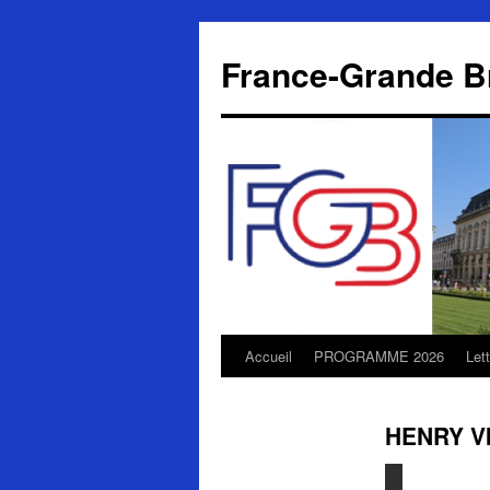
Aller
au
France-Grande B
contenu
Accueil
PROGRAMME 2026
Let
HENRY VI