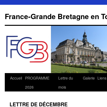
Aller
au
France-Grande Bretagne en T
contenu
Accueil
PROGRAMME
Lettre du
Galerie
Liens
2026
mois
LETTRE DE DÉCEMBRE