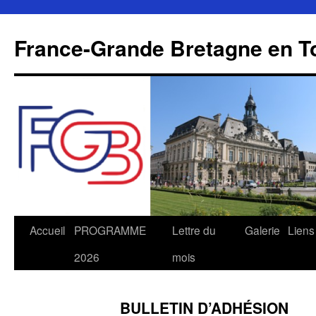
Aller
au
France-Grande Bretagne en T
contenu
Accueil
PROGRAMME
Lettre du
Galerie
Liens
2026
mois
BULLETIN D’ADHÉSION