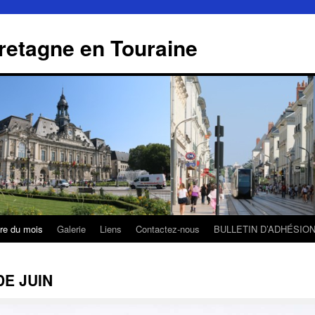
retagne en Touraine
tre du mois
Galerie
Liens
Contactez-nous
BULLETIN D’ADHÉSIO
DE JUIN