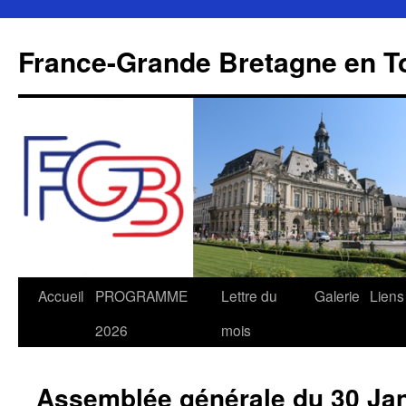
Aller
au
France-Grande Bretagne en T
contenu
Accueil
PROGRAMME
Lettre du
Galerie
Liens
2026
mois
Assemblée générale du 30 Jan