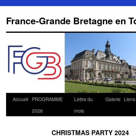
Aller
au
France-Grande Bretagne en T
contenu
Accueil
PROGRAMME
Lettre du
Galerie
Liens
2026
mois
CHRISTMAS PARTY 2024