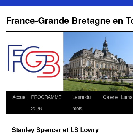
Aller
au
France-Grande Bretagne en T
contenu
Accueil
PROGRAMME
Lettre du
Galerie
Liens
2026
mois
Stanley Spencer et LS Lowry