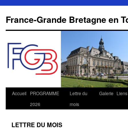
Aller
au
France-Grande Bretagne en T
contenu
Accueil
PROGRAMME
Lettre du
Galerie
Liens
2026
mois
LETTRE DU MOIS