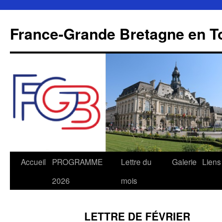
Aller
au
France-Grande Bretagne en T
contenu
Accueil
PROGRAMME
Lettre du
Galerie
Liens
2026
mois
LETTRE DE FÉVRIER