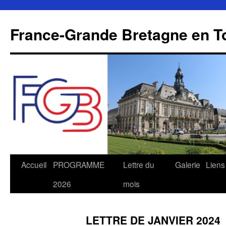
Aller
au
France-Grande Bretagne en T
contenu
Accueil
PROGRAMME
Lettre du
Galerie
Liens
2026
mois
LETTRE DE JANVIER 2024