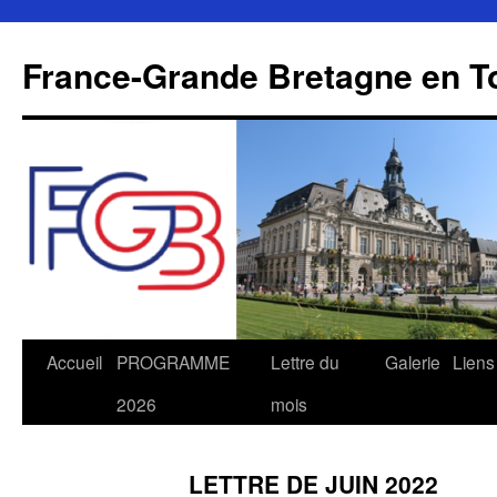
Aller
au
France-Grande Bretagne en T
contenu
Accueil
PROGRAMME
Lettre du
Galerie
Liens
2026
mois
LETTRE DE JUIN 2022