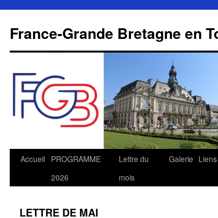
Aller
au
France-Grande Bretagne en T
contenu
Accueil
PROGRAMME
Lettre du
Galerie
Liens
2026
mois
LETTRE DE MAI