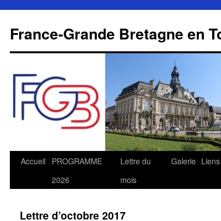
Aller
au
France-Grande Bretagne en T
contenu
Accueil
PROGRAMME
Lettre du
Galerie
Liens
2026
mois
Lettre d’octobre 2017