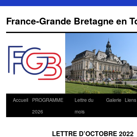
Aller
au
France-Grande Bretagne en T
contenu
Accueil
PROGRAMME
Lettre du
Galerie
Liens
2026
mois
LETTRE D’OCTOBRE 2022